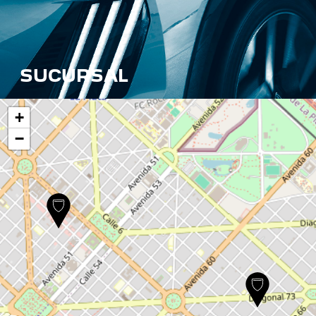
SUCURSAL
+
−