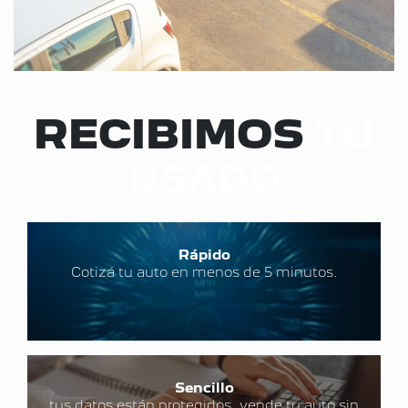
RECIBIMOS
TU
USADO
Rápido
Cotizá tu auto en menos de 5 minutos.
Sencillo
tus datos están protegidos, vende tu auto sin