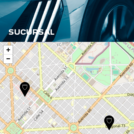
SUCURSAL
+
−